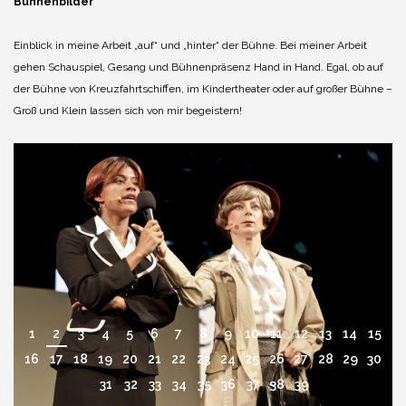
Bühnenbilder
Einblick in meine Arbeit „auf“ und „hinter“ der Bühne. Bei meiner Arbeit
gehen Schauspiel, Gesang und Bühnenpräsenz Hand in Hand. Egal, ob auf
der Bühne von Kreuzfahrtschiffen, im Kindertheater oder auf großer Bühne –
Groß und Klein lassen sich von mir begeistern!
1
2
3
4
5
6
7
8
9
10
11
12
13
14
15
16
17
18
19
20
21
22
23
24
25
26
27
28
29
30
31
32
33
34
35
36
37
38
39